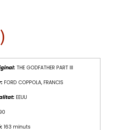
)
iginal:
THE GODFATHER PART III
r:
FORD COPPOLA, FRANCIS
litat:
EEUU
90
:
163 minuts