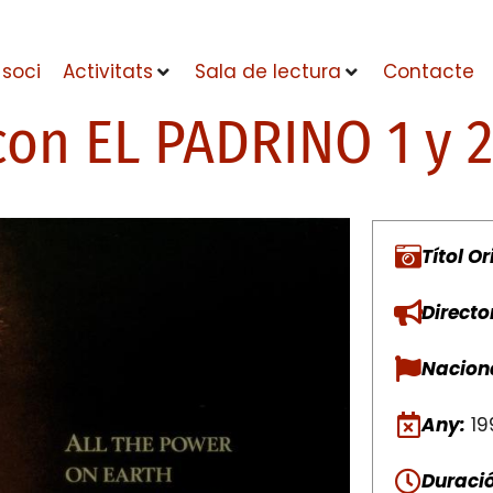
 soci
Activitats
Sala de lectura
Contacte
con EL PADRINO 1 y 2
Títol Or
Directo
Naciona
Any:
19
Duració