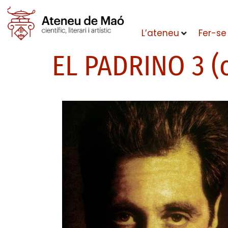
L’ateneu
Fer-se
EL PADRINO 3 (