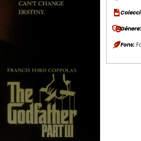
Colecci
Génere
Fons:
Fo