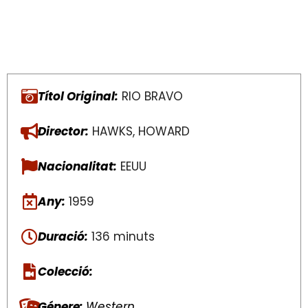
Títol Original:
RIO BRAVO
Director:
HAWKS, HOWARD
Nacionalitat:
EEUU
Any:
1959
Duració:
136 minuts
Colecció:
Génere:
Western