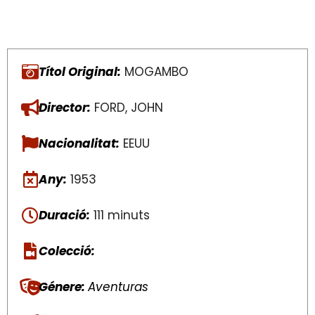
Títol Original:
MOGAMBO
Director:
FORD, JOHN
Nacionalitat:
EEUU
Any:
1953
Duració:
111 minuts
Colecció:
Génere:
Aventuras