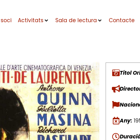
 soci
Activitats
Sala de lectura
Contacte
Títol Or
Directo
Naciona
Any:
19
Duració