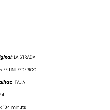
iginal:
LA STRADA
r:
FELLINI, FEDERICO
litat:
ITALIA
54
:
104 minuts