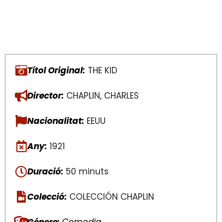
Títol Original:
THE KID
Director:
CHAPLIN, CHARLES
Nacionalitat:
EEUU
Any:
1921
Duració:
50 minuts
Colecció:
COLECCIÓN CHAPLIN
Génere:
Comedia