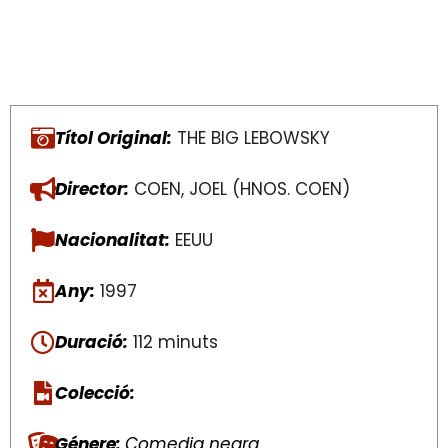
Títol Original:
THE BIG LEBOWSKY
Director:
COEN, JOEL (HNOS. COEN)
Nacionalitat:
EEUU
Any:
1997
Duració:
112 minuts
Colecció:
Génere:
Comedia negra