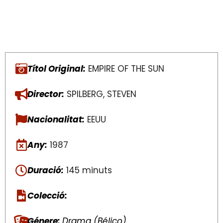
Títol Original:
EMPIRE OF THE SUN
Director:
SPILBERG, STEVEN
Nacionalitat:
EEUU
Any:
1987
Duració:
145 minuts
Colecció:
Génere:
Drama (Bélico)