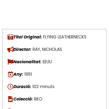
Títol Original:
FLYING LEATHERNECKS
Director:
RAY, NICHOLAS
Nacionalitat:
EEUU
Any:
1951
Duració:
102 minuts
Colecció:
RKO