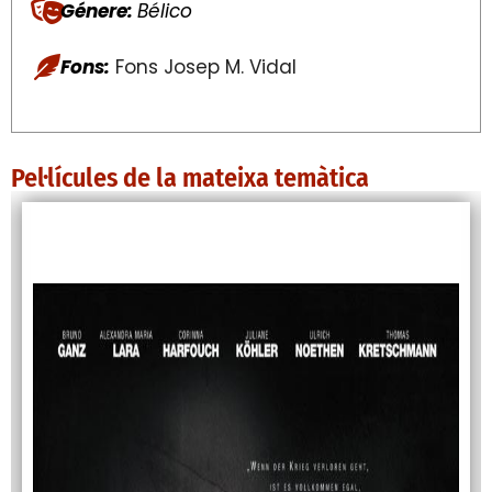
Génere:
Bélico
Fons:
Fons Josep M. Vidal
Pel·lícules de la mateixa temàtica