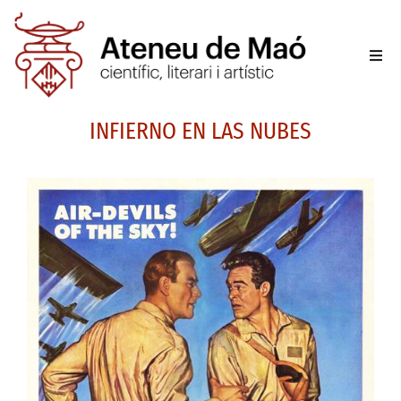
L’aten
INFIERNO EN LAS NUBES
Fer-se
Activit
Sala d
Conta