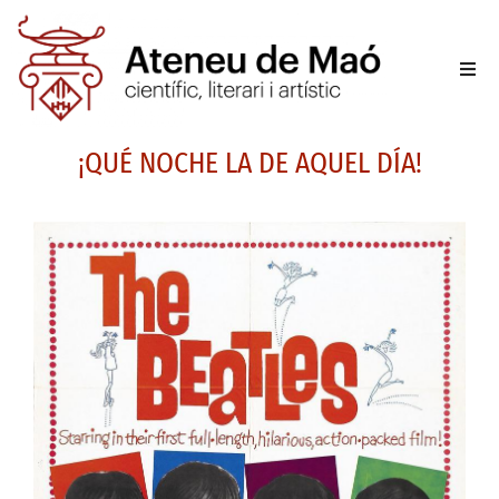
L’aten
¡QUÉ NOCHE LA DE AQUEL DÍA!
Fer-se
Activit
Sala d
Conta