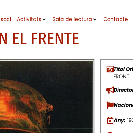
 soci
Activitats
Sala de lectura
Contacte
N EL FRENTE
Títol Or
FRONT
Directo
Naciona
Any:
19