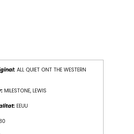
iginal:
ALL QUIET ONT THE WESTERN
r:
MILESTONE, LEWIS
litat:
EEUU
30