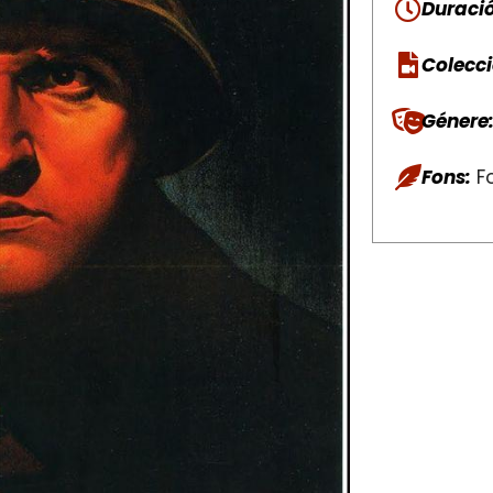
Duració
Colecci
Génere
Fons:
Fo