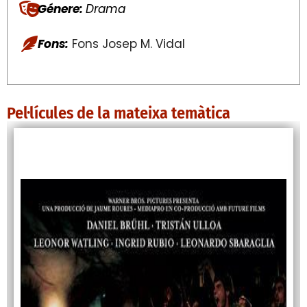
Génere:
Drama
Fons:
Fons Josep M. Vidal
Pel·lícules de la mateixa temàtica