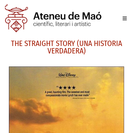
L’aten
THE STRAIGHT STORY (UNA HISTORIA
Fer-se
VERDADERA)
Activit
Sala d
Conta