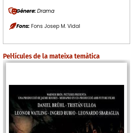
Génere:
Drama
Fons:
Fons Josep M. Vidal
Pel·lícules de la mateixa temàtica