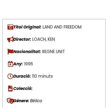
Títol Original:
LAND AND FREEDOM
Director:
LOACH, KEN
Nacionalitat:
REGNE UNIT
Any:
1995
Duració:
110 minuts
Colecció:
Génere:
Bélico