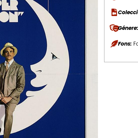
Colecci
Génere
Fons:
Fo