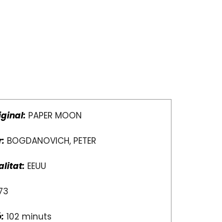
iginal:
PAPER MOON
r:
BOGDANOVICH, PETER
litat:
EEUU
73
:
102 minuts