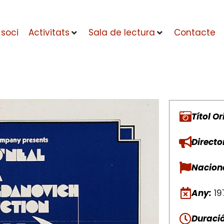
 soci
Activitats
Sala de lectura
Contacte
Títol Or
Directo
Naciona
Any:
19
Duració