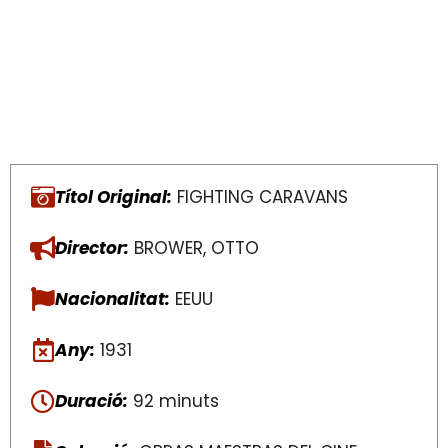
Títol Original:
FIGHTING CARAVANS
Director:
BROWER, OTTO
Nacionalitat:
EEUU
Any:
1931
Duració:
92 minuts