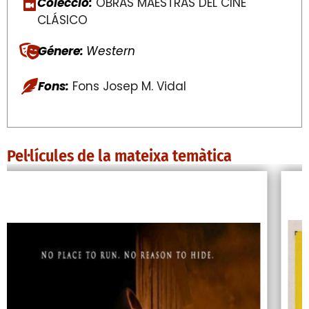
Colecció:
OBRAS MAESTRAS DEL CINE
CLÁSICO
Génere:
Western
Fons:
Fons Josep M. Vidal
Pel·lícules de la mateixa temàtica