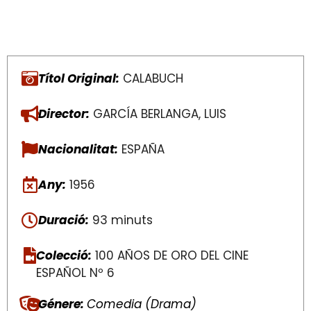
Títol Original:
CALABUCH
Director:
GARCÍA BERLANGA, LUIS
Nacionalitat:
ESPAÑA
Any:
1956
Duració:
93 minuts
Colecció:
100 AÑOS DE ORO DEL CINE
ESPAÑOL Nº 6
Génere:
Comedia (Drama)