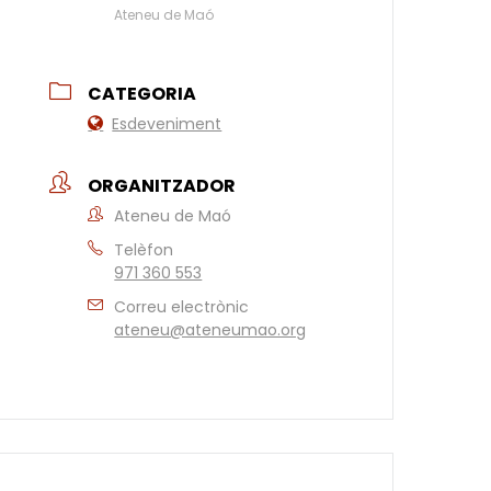
Ateneu de Maó
CATEGORIA
Esdeveniment
ORGANITZADOR
Ateneu de Maó
Telèfon
971 360 553
Correu electrònic
ateneu@ateneumao.org