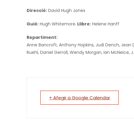
Direcció:
David Hugh Jones
Guió:
Hugh Whitemore.
Llibre:
Helene Hanff
Repartiment:
Anne Bancroft,
Anthony Hopkins,
Judi Dench,
Jean 
Ruehl,
Daniel Gerroll,
Wendy Morgan,
Ian McNeice,
J
+ Afegir a Google Calendar