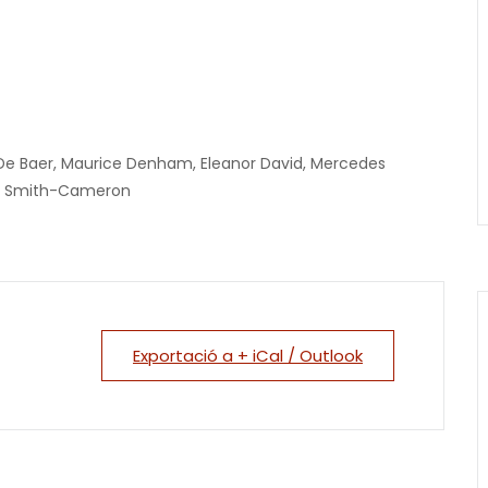
De Baer,
Maurice Denham,
Eleanor David,
Mercedes
. Smith-Cameron
Exportació a + iCal / Outlook