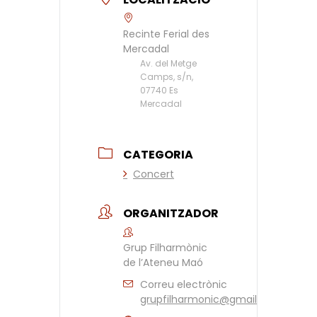
Recinte Ferial des
Mercadal
Av. del Metge
Camps, s/n,
07740 Es
Mercadal
CATEGORIA
Concert
ORGANITZADOR
Grup Filharmònic
de l’Ateneu Maó
Correu electrònic
grupfilharmonic@gmail.com