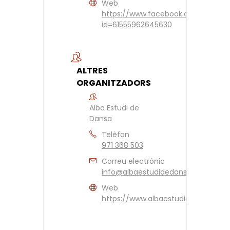
Web
https://www.facebook.com/profile
id=61555962645630
ALTRES
ORGANITZADORS
Alba Estudi de
Dansa
Telèfon
971 368 503
Correu electrònic
info@albaestudidedansa.com
Web
https://www.albaestudidedansa.c