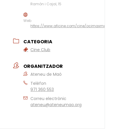
Ramón i Cajal, 15
Web
https://www.aficine.com/cine/ocimaxmahon/
CATEGORIA
Cine Club
ORGANITZADOR
Ateneu de Maó
Telèfon
971 360 553
Correu electrònic
ateneu@ateneumao.org