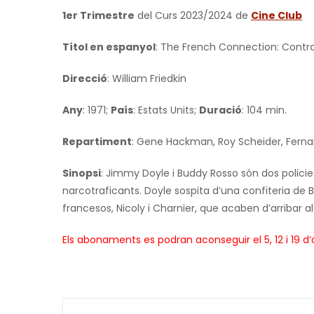
1er Trimestre
del Curs 2023/2024 de
Cine Club
Títol en espanyol
: The French Connection: Contra
Direcció
:
William Friedkin
Any
: 1971;
País
: Estats Units;
Duració
: 104 min.
Repartiment
: Gene Hackman, Roy Scheider, Ferna
Sinopsi
: Jimmy Doyle i Buddy Rosso són dos policie
narcotraficants. Doyle sospita d’una confiteria de Br
francesos, Nicoly i Charnier, que acaben d’arribar als
Els abonaments es podran aconseguir el
5, 12 i 19 