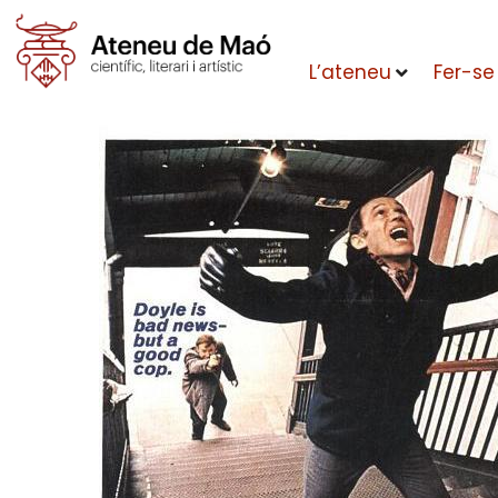
L’ateneu
Fer-se