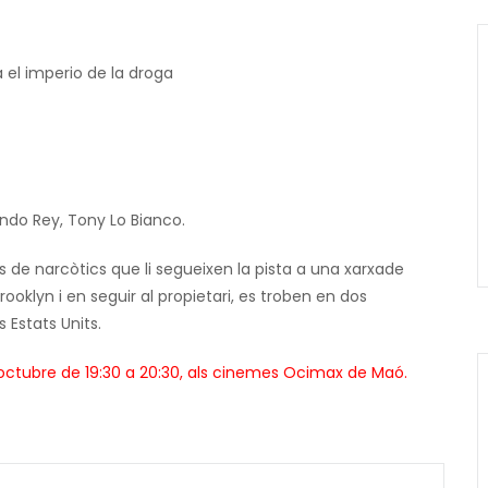
 el imperio de la droga
ndo Rey, Tony Lo Bianco.
s de narcòtics que li segueixen la pista a una xarxade
ooklyn i en seguir al propietari, es troben en dos
 Estats Units.
d’octubre
de 19:30 a 20:30, als cinemes Ocimax de Maó.