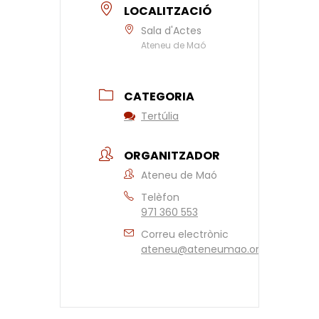
LOCALITZACIÓ
Sala d'Actes
Ateneu de Maó
CATEGORIA
Tertúlia
ORGANITZADOR
Ateneu de Maó
Telèfon
971 360 553
Correu electrònic
ateneu@ateneumao.org