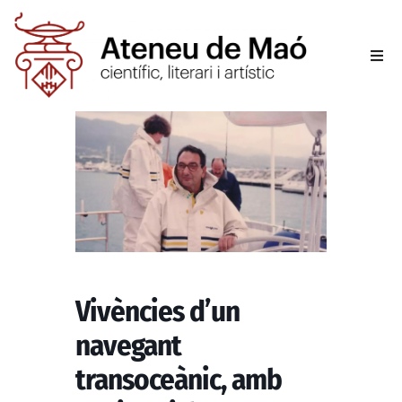
L’aten
Fer-se
Activit
Sala d
Conta
Vivències d’un
navegant
transoceànic, amb