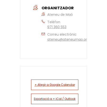
ORGANITZADOR
Ateneu de Maó
Telèfon
971 360 553
Correu electrònic
ateneu@ateneumao.org
+ Afegir a Google Calendar
Exportació a + iCal / Outlook