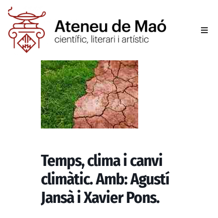
L’aten
Fer-se
Activit
Sala d
Temps, clima i canvi
Conta
climàtic. Amb: Agustí
Jansà i Xavier Pons.