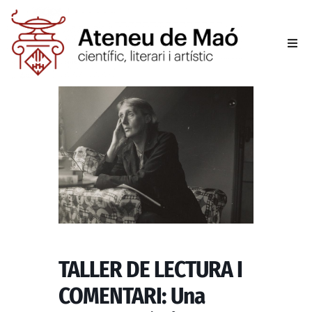
L’aten
Fer-se
Activit
Sala d
Conta
TALLER DE LECTURA I
COMENTARI: Una