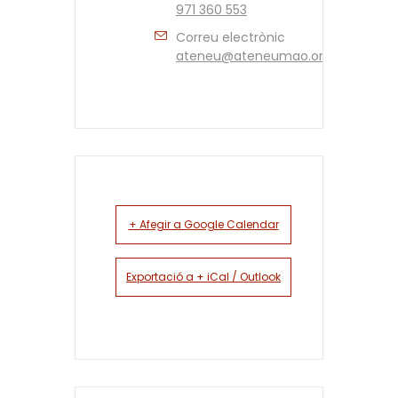
971 360 553
Correu electrònic
ateneu@ateneumao.org
+ Afegir a Google Calendar
Exportació a + iCal / Outlook