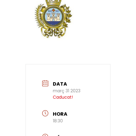
DATA
març 31 2023
Caducat!
HORA
18:30