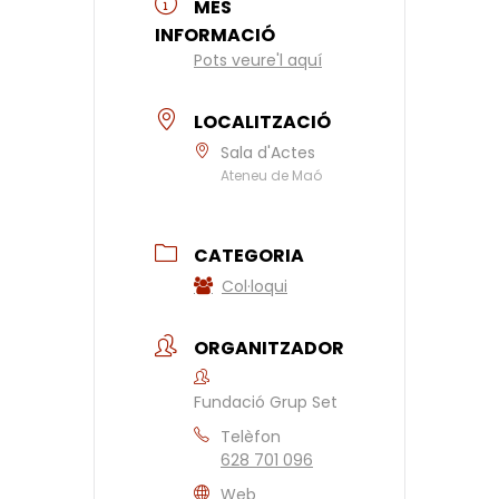
MÉS
INFORMACIÓ
Pots veure'l aquí
LOCALITZACIÓ
Sala d'Actes
Ateneu de Maó
CATEGORIA
Col·loqui
ORGANITZADOR
Fundació Grup Set
Telèfon
628 701 096
Web