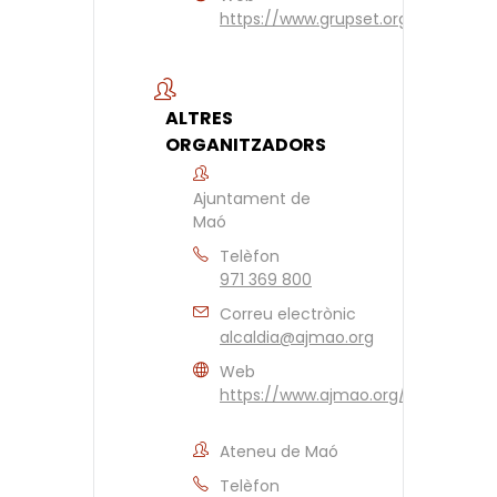
https://www.grupset.org/esp/fund
ALTRES
ORGANITZADORS
Ajuntament de
Maó
Telèfon
971 369 800
Correu electrònic
alcaldia@ajmao.org
Web
https://www.ajmao.org/inici.aspx
Ateneu de Maó
Telèfon