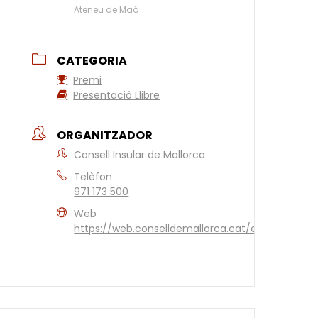
Ateneu de Maó
CATEGORIA
Premi
Presentació Llibre
ORGANITZADOR
Consell Insular de Mallorca
Telèfon
971 173 500
Web
https://web.conselldemallorca.cat/es/inicio