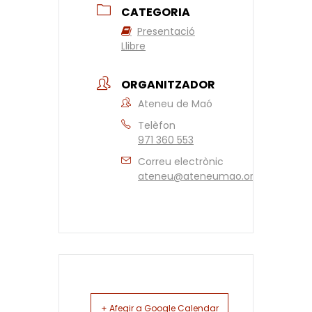
CATEGORIA
Presentació
Llibre
ORGANITZADOR
Ateneu de Maó
Telèfon
971 360 553
Correu electrònic
ateneu@ateneumao.org
+ Afegir a Google Calendar