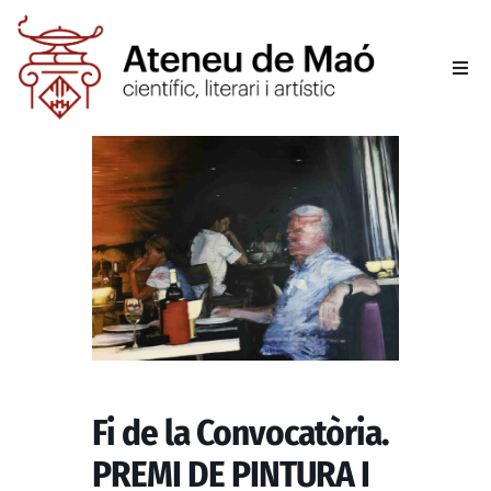
L’aten
Fer-se
Activit
Sala d
Conta
Fi de la Convocatòria.
PREMI DE PINTURA I