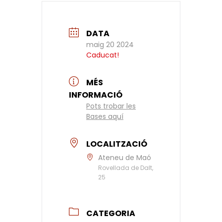
DATA
maig 20 2024
Caducat!
MÉS
INFORMACIÓ
Pots trobar les
Bases aquí
LOCALITZACIÓ
Ateneu de Maó
Rovellada de Dalt,
25
CATEGORIA