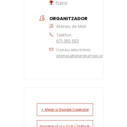
Premi
ORGANITZADOR
Ateneu de Maó
Telèfon
971 360 553
Correu electrònic
ateneu@ateneumao.org
+ Afegir a Google Calendar
Exportació a + iCal / Outlook