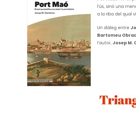
l’ús, sinó una men
a la riba del qual
Un diàleg entre
J
Bartomeu Obra
l’autor,
Josep M. 