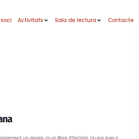
 soci
Activitats
Sala de lectura
Contacte
ana
òpiament un assaig, ni un llibre d’història, ni una guia a