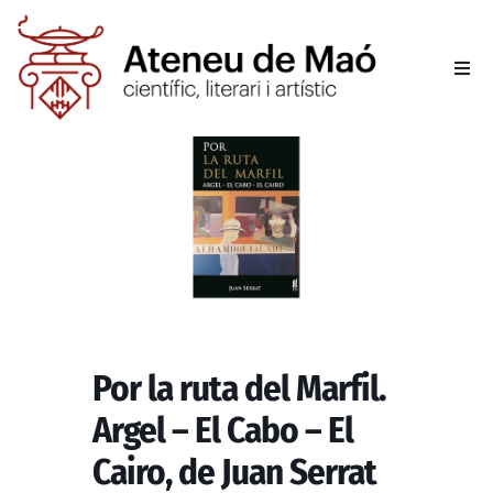
L’aten
Fer-se
Activit
Sala d
Conta
Por la ruta del Marfil.
Argel – El Cabo – El
Cairo, de Juan Serrat