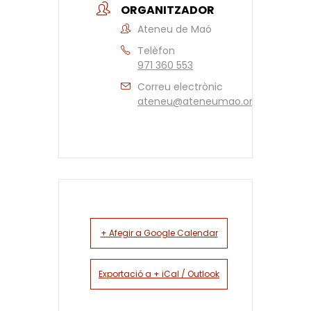
ORGANITZADOR
Ateneu de Maó
Telèfon
971 360 553
Correu electrònic
ateneu@ateneumao.org
+ Afegir a Google Calendar
Exportació a + iCal / Outlook