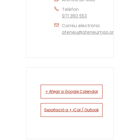
Telèfon
971 360 553
Correu electrònic
ateneu@ateneumao.org
+ Afegir a Google Calendar
Exportació a + iCal / Outlook