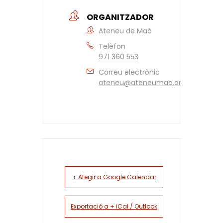
ORGANITZADOR
Ateneu de Maó
Telèfon
971 360 553
Correu electrònic
ateneu@ateneumao.org
+ Afegir a Google Calendar
Exportació a + iCal / Outlook