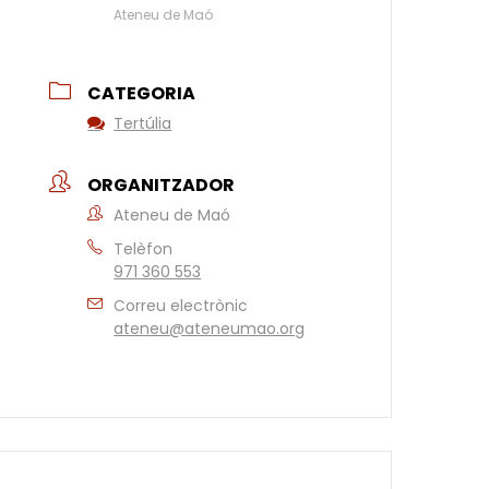
Ateneu de Maó
CATEGORIA
Tertúlia
ORGANITZADOR
Ateneu de Maó
Telèfon
971 360 553
Correu electrònic
ateneu@ateneumao.org