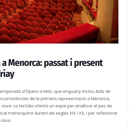
 a Menorca: passat i present
riay
emporada d’Òpera a Maó, que enguany inclou Aida de
circumstàncies de la primera representació a Menorca,
 viure. La tertúlia oferirà un espai per analitzar el pes de
ical menorquina durant els segles XIX i XX, i per reflexionar
 avui.