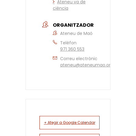
Ateneu va de
ciència
ORGANITZADOR
Ateneu de Maó
Telèfon
971 360 553
Correu electrònic
ateneu@ateneumao.org
+ Afegir a Google Calendar