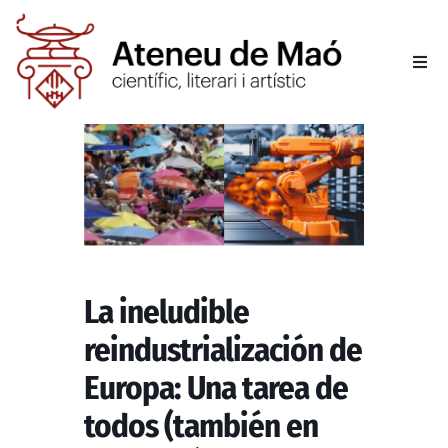
L’aten
Fer-se
Activit
Sala d
La ineludible
Conta
reindustrialización de
Europa: Una tarea de
todos (también en