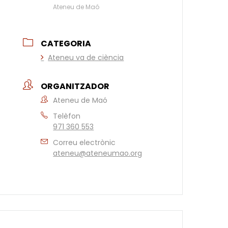
Ateneu de Maó
CATEGORIA
Ateneu va de ciència
ORGANITZADOR
Ateneu de Maó
Telèfon
971 360 553
Correu electrònic
ateneu@ateneumao.org