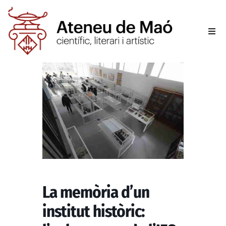
L’aten
Fer-se
Activit
Sala d
Conta
La memòria d’un
institut històric: