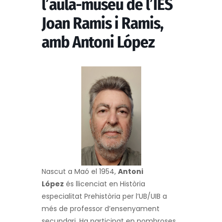
l’aula-museu de l’IES
Joan Ramis i Ramis,
amb Antoni López
Nascut a Maó el 1954,
Antoni
López
és llicenciat en Història
especialitat Prehistòria per
l’UB
/UIB a
més de professor d’ensenyament
secundari. Ha participat en nombroses