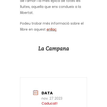
de l’amor i la mes epica de totes les
lluites, aquella que ens condueix a la
llibertat.
Podeu trobar més informació sobre el
llibre en aquest
enllaç
DATA
nov. 27 2023
Caducat!