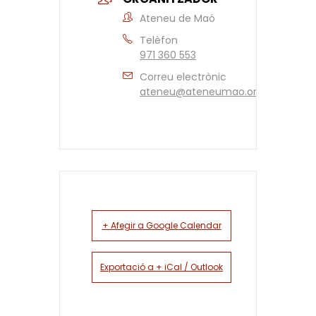
Ateneu de Maó
Telèfon
971 360 553
Correu electrònic
ateneu@ateneumao.org
+ Afegir a Google Calendar
Exportació a + iCal / Outlook