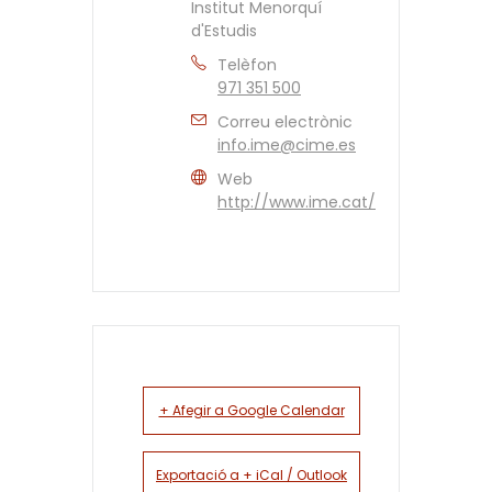
Institut Menorquí
d'Estudis
Telèfon
971 351 500
Correu electrònic
info.ime@cime.es
Web
http://www.ime.cat/
+ Afegir a Google Calendar
Exportació a + iCal / Outlook