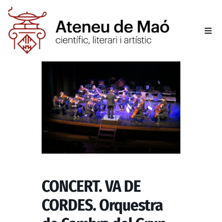
L’aten
Fer-se
Activit
Sala d
Conta
CONCERT. VA DE
CORDES. Orquestra