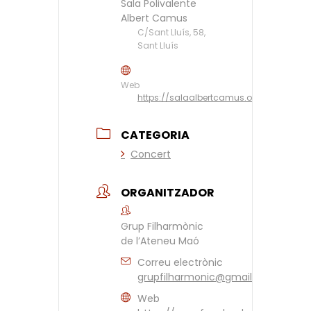
Sala Polivalente
Albert Camus
C/Sant Lluís, 58,
Sant Lluís
Web
https://salaalbertcamus.org/
CATEGORIA
Concert
ORGANITZADOR
Grup Filharmònic
de l’Ateneu Maó
Correu electrònic
grupfilharmonic@gmail.com
Web