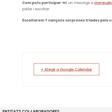
Com pots participar-hi
: un missatge a
ateneu@a
parlar i escoltar.
Escoltarem 7 cançons sorpreses triades pels co
+ Afegir a Google Calendar
ENTITATS COL·LABORADORES