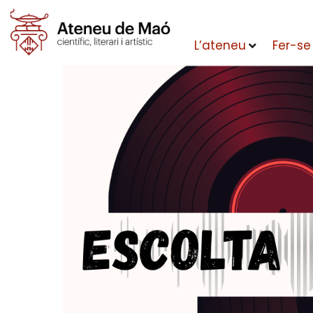
L’ateneu
Fer-se