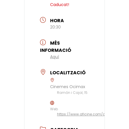
Caducat!
HORA
20:30
MÉS
INFORMACIÓ
Aquí
LOCALITZACIÓ
Cinemes Ocimax
Ramón i Cajal, 15
Web
https://www.aficine.com/cine/ocimax