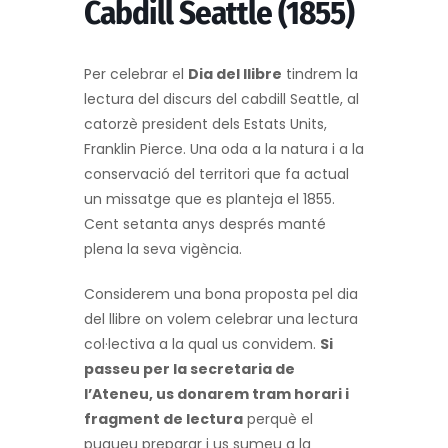
Cabdill Seattle (1855)
Per celebrar el
Dia del llibre
tindrem la
lectura del discurs del cabdill Seattle, al
catorzè president dels Estats Units,
Franklin Pierce. Una oda a la natura i a la
conservació del territori que fa actual
un missatge que es planteja el 1855.
Cent setanta anys després manté
plena la seva vigència.
Considerem una bona proposta pel dia
del llibre on volem celebrar una lectura
col·lectiva a la qual us convidem.
Si
passeu per la secretaria de
l’Ateneu, us donarem tram horari i
fragment de lectura
perquè el
pugueu preparar i us sumeu a la