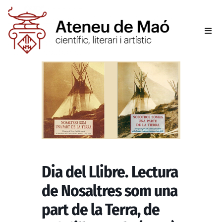
L’aten
Fer-se
Activit
Sala d
Conta
Dia del Llibre. Lectura
de Nosaltres som una
part de la Terra, de