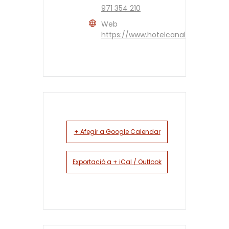
971 354 210
Web
https://www.hotelcanalberti.com/e
+ Afegir a Google Calendar
Exportació a + iCal / Outlook