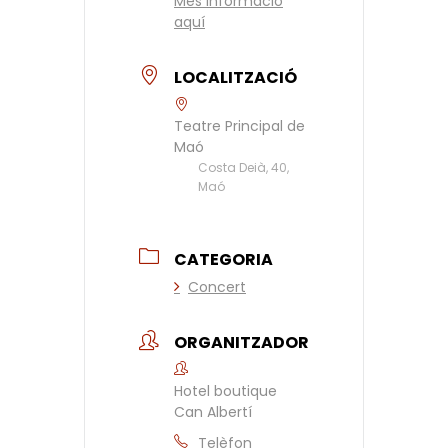
Més informació
aquí
LOCALITZACIÓ
Teatre Principal de
Maó
Costa Deià, 40,
Maó
CATEGORIA
Concert
ORGANITZADOR
Hotel boutique
Can Albertí
Telèfon