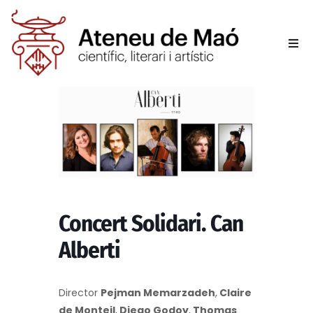
L’aten
Fer-se
Activit
Sala d
Concert Solidari. Can
Conta
Alberti
Director
Pejman Memarzadeh
,
Claire
de Monteil
,
Diego Godoy
,
Thomas