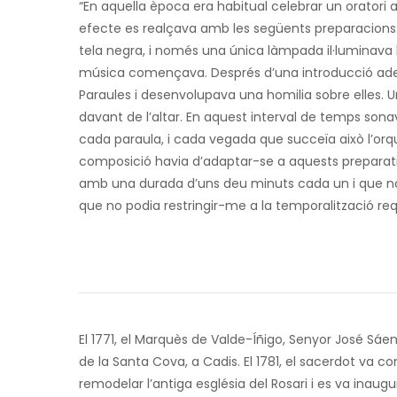
“En aquella època era habitual celebrar un oratori a
efecte es realçava amb les següents preparacions: e
tela negra, i només una única làmpada il·luminava l
música començava. Després d’una introducció adequ
Paraules i desenvolupava una homilia sobre elles. U
davant de l’altar. En aquest interval de temps sonav
cada paraula, i cada vegada que succeïa això l’orque
composició havia d’adaptar-se a aquests preparatius
amb una durada d’uns deu minuts cada un i que no c
que no podia restringir-me a la temporalització re
El 1771, el Marquès de Valde-Íñigo, Senyor José Sáen
de la Santa Cova, a Cadis. El 1781, el sacerdot va 
remodelar l’antiga església del Rosari i es va inaug