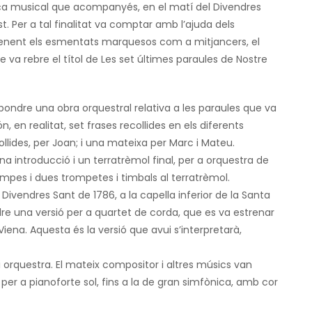
eça musical que acompanyés, en el matí del Divendres
st. Per a tal finalitat va comptar amb l’ajuda dels
renent els esmentats marquesos com a mitjancers, el
va rebre el títol de Les set últimes paraules de Nostre
pondre una obra orquestral relativa a les paraules que va
, en realitat, set frases recollides en els diferents
collides, per Joan; i una mateixa per Marc i Mateu.
 introducció i un terratrèmol final, per a orquestra de
pes i dues trompetes i timbals al terratrèmol.
Divendres Sant de 1786, a la capella inferior de la Santa
 una versió per a quartet de corda, que es va estrenar
Viena. Aquesta és la versió que avui s’interpretarà,
i orquestra. El mateix compositor i altres músics van
per a pianoforte sol, fins a la de gran simfònica, amb cor