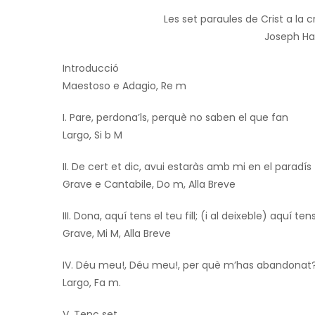
Les set paraules de Crist a la 
Joseph Ha
Introducció
Maestoso e Adagio, Re m
I. Pare, perdona’ls, perquè no saben el que fan
Largo, Si b M
II. De cert et dic, avui estaràs amb mi en el paradís
Grave e Cantabile, Do m, Alla Breve
III. Dona, aquí tens el teu fill; (i al deixeble) aquí t
Grave, Mi M, Alla Breve
IV. Déu meu!, Déu meu!, per què m’has abandonat
Largo, Fa m.
V. Tenc set.