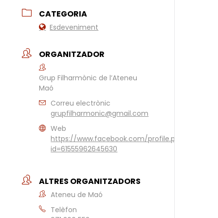
CATEGORIA
Esdeveniment
ORGANITZADOR
Grup Filharmònic de l’Ateneu
Maó
Correu electrònic
grupfilharmonic@gmail.com
Web
https://www.facebook.com/profile.php?
id=61555962645630
ALTRES ORGANITZADORS
Ateneu de Maó
Telèfon