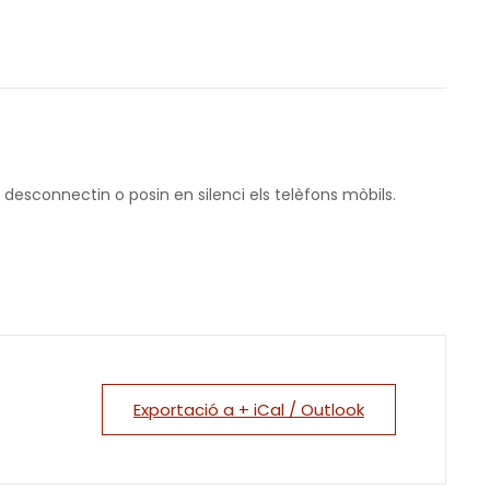
 desconnectin o posin en silenci els telèfons mòbils.
Exportació a + iCal / Outlook