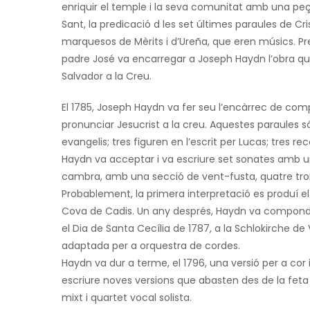
enriquir el temple i la seva comunitat amb una p
Sant, la predicació d les set últimes paraules de Cri
marquesos de Mèrits i d’Ureña, que eren músics. P
padre José va encarregar a Joseph Haydn l’obra que 
Salvador a la Creu.
El 1785, Joseph Haydn va fer seu l’encàrrec de com
pronunciar Jesucrist a la creu. Aquestes paraules són
evangelis; tres figuren en l’escrit per Lucas; tres re
Haydn va acceptar i va escriure set sonates amb una
cambra, amb una secció de vent-fusta, quatre trom
Probablement, la primera interpretació es produí el 
Cova de Cadis. Un any després, Haydn va compondre
el Dia de Santa Cecília de 1787, a la Schlokirche de 
adaptada per a orquestra de cordes.
Haydn va dur a terme, el 1796, una versió per a cor 
escriure noves versions que abasten des de la feta 
mixt i quartet vocal solista.