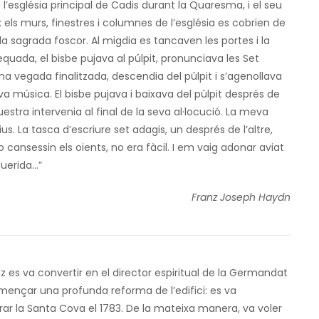
 l’església principal de Cadis durant la Quaresma, i el seu
ls murs, finestres i columnes de l’església es cobrien de
a sagrada foscor. Al migdia es tancaven les portes i la
ada, el bisbe pujava al púlpit, pronunciava les Set
na vegada finalitzada, descendia del púlpit i s’agenollava
a música. El bisbe pujava i baixava del púlpit després de
stra intervenia al final de la seva al·locució. La meva
. La tasca d’escriure set adagis, un després de l’altre,
ansessin els oients, no era fàcil. I em vaig adonar aviat
querida…”
Franz Joseph Haydn
z es va convertir en el director espiritual de la Germandat
començar una profunda reforma de l’edifici: es va
urar la Santa Cova el 1783. De la mateixa manera, va voler