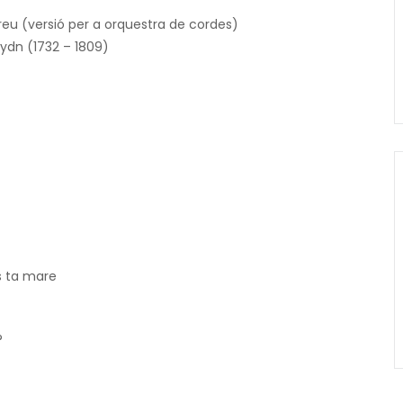
creu (versió per a orquestra de cordes)
ydn (1732 – 1809)
ens ta mare
?