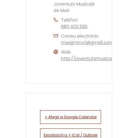
Joventuts Musicals
de Maó
Telèfon
683 402 565
Correu electrònic
maojjmmc1@gmail.com
Web
http://joventutsmusicalsdemao.ca
+ Afegir a Google Calendar
Exportació a + iCal / Outlook