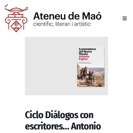
L’aten
Fer-se
Activit
Sala d
Conta
Ciclo Diálogos con
escritores… Antonio