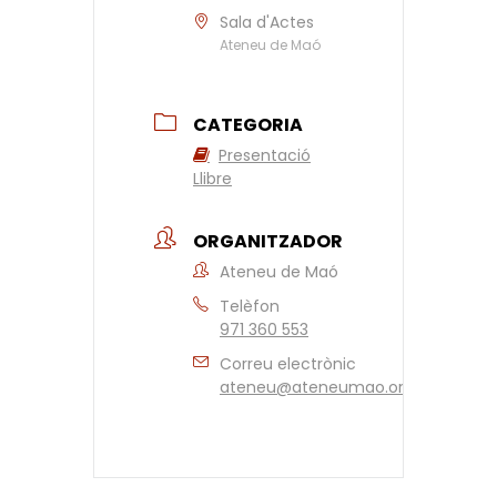
Sala d'Actes
Ateneu de Maó
CATEGORIA
Presentació
Llibre
ORGANITZADOR
Ateneu de Maó
Telèfon
971 360 553
Correu electrònic
ateneu@ateneumao.org