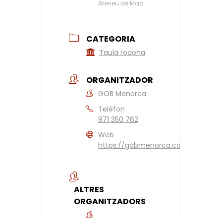
Ateneu de Maó
CATEGORIA
Taula rodona
ORGANITZADOR
GOB Menorca
Telèfon
971 350 762
Web
https://gobmenorca.com
ALTRES
ORGANITZADORS