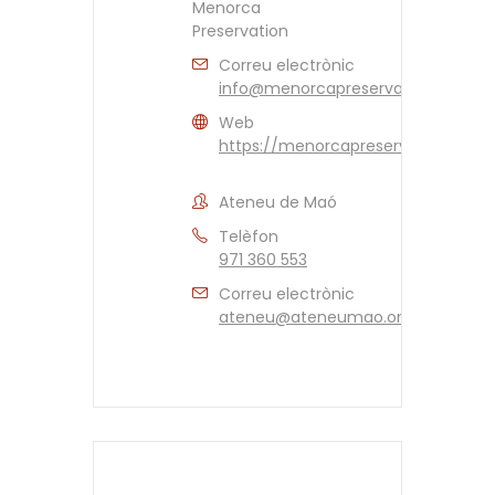
Menorca
Preservation
Correu electrònic
info@menorcapreservation.org
Web
https://menorcapreservation.org/e
Ateneu de Maó
Telèfon
971 360 553
Correu electrònic
ateneu@ateneumao.org