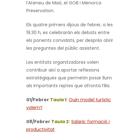
l’Ateneu de Maó, el GOB i Menorca
Preservation.
Els quatre primers dijous de febrer, a les
19.30 h, es celebraràn els debats entre
els ponents convidats, per després obrir
les preguntes del públic assistent.
Les entitats organitzadores volen
contribuir així a aportar reflexions
estratègiques que permetin posar llum
als importants reptes que afronta l’illa.
01/Febrer
Taula 1:
Quin model turístic
volem?
08/Febrer
Taula 2:
Salaris: formació i
productivitat