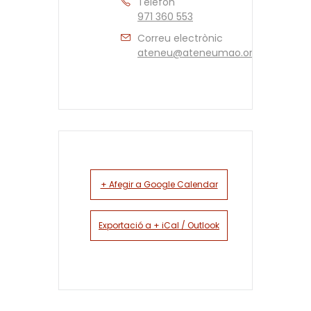
Telèfon
971 360 553
Correu electrònic
ateneu@ateneumao.org
+ Afegir a Google Calendar
Exportació a + iCal / Outlook