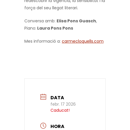
redescobrir la vigència, la sensibilitat i la
força del seu llegat literari.
Conversa amb:
Elisa Pons Guasch
,
Piano:
Laura Pons Pons
Mes informació a:
carmecloquells.com
DATA
febr. 17 2026
Caducat!
HORA