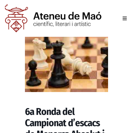
L’aten
Fer-se
Activit
Sala d
Conta
6a Ronda del
Campionat d’escacs