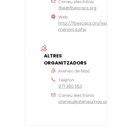
Correu electrònic
fbe@fbescacs.org
Web
http://fbescacs.org/escacs-
menorca.php
ALTRES
ORGANITZADORS
Ateneu de Maó
Telèfon
971 360 553
Correu electrònic
ateneu@ateneumao.org