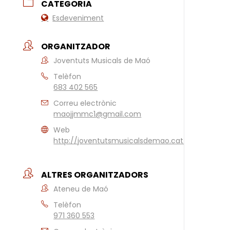
CATEGORIA
Esdeveniment
ORGANITZADOR
Joventuts Musicals de Maó
Telèfon
683 402 565
Correu electrònic
maojjmmc1@gmail.com
Web
http://joventutsmusicalsdemao.cat/
ALTRES ORGANITZADORS
Ateneu de Maó
Telèfon
971 360 553