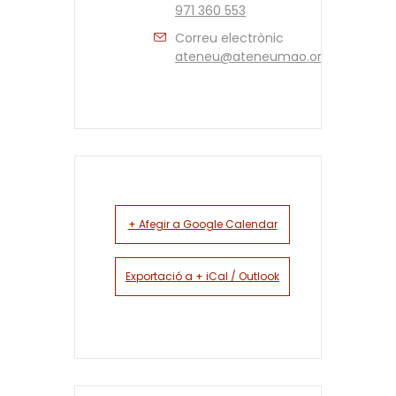
971 360 553
Correu electrònic
ateneu@ateneumao.org
+ Afegir a Google Calendar
Exportació a + iCal / Outlook